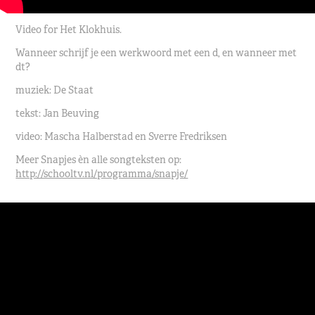
Video for Het Klokhuis.
Wanneer schrijf je een werkwoord met een d, en wanneer met
dt?
muziek: De Staat
tekst: Jan Beuving
video: Mascha Halberstad en Sverre Fredriksen
Meer Snapjes èn alle songteksten op:
http://schooltv.nl/programma/snapje/